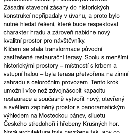
Zásadní stavební zásahy do historických
konstrukcí nepřipadaly v úvahu, a proto bylo
nutné hledat řešení, které bude respektovat
charakter hradu a zároveň nabídne nový
kvalitní prostor pro návštěvníky.
Klíčem se stala transformace původní
zastřešené restaurační terasy. Spolu s menšími
historickými prostory – místností s krbem a
vstupní halou – byla terasa přetvořena na zimní
zahradu s celoročním provozem. Tento krok
umožnil více než zdvojnásobit kapacitu
restaurace a současně vytvořit nový, otevřený
a světlem zaplněný prostor s panoramatickým
výhledem na Mosteckou pánev, siluetu
Českého středohoří i hřebeny Krušných hor.
Nová architektura byla navržena tak, aby co