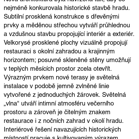
nejméně konkurovala historické stavbě hradu.
Subtilní prosklená konstrukce s dřevěnými
prvky a měděnou střechou vytváří průhlednou
a vzdušnou stavbu propojující interiér a exteriér.
Velkorysé prosklené plochy vizuálně propojují
restauraci s okolní zahradou a krajinným
horizontem; posuvné skleněné stěny umožňují
v teplých měsících prostor zcela otevřít.
Výrazným prvkem nové terasy je světelná
instalace v podobě jemně zvlněné linie
vytvořené z jednoduchých žárovek. Světelná
„vlna“ utváří intimní atmosféru večerního
prostoru a zároveň je čitelným znakem
restaurace i z nočních zahrad v okolí hradu.
Interiérové řešení navazujících historických
místností pracuje s kultivovaným výrazem