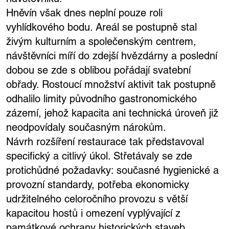
Hněvín však dnes neplní pouze roli
vyhlídkového bodu. Areál se postupně stal
živým kulturním a společenským centrem,
návštěvníci míří do zdejší hvězdárny a poslední
dobou se zde s oblibou pořádají svatební
obřady. Rostoucí množství aktivit tak postupně
odhalilo limity původního gastronomického
zázemí, jehož kapacita ani technická úroveň již
neodpovídaly současným nárokům.
Návrh rozšíření restaurace tak představoval
specifický a citlivý úkol. Střetávaly se zde
protichůdné požadavky: současné hygienické a
provozní standardy, potřeba ekonomicky
udržitelného celoročního provozu s větší
kapacitou hostů i omezení vyplývající z
památkové ochrany historických staveb.