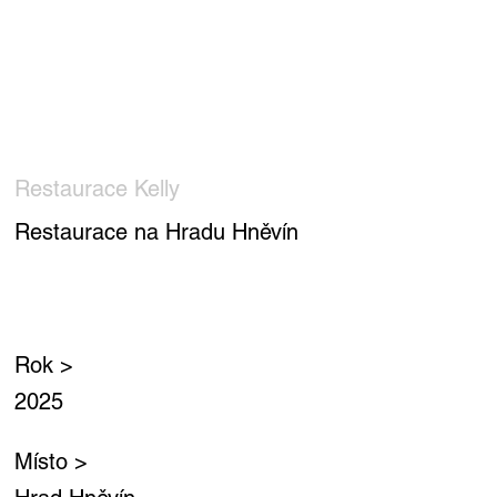
Restaurace Kelly
Restaurace na Hradu Hněvín
Rok >
2025
Místo >