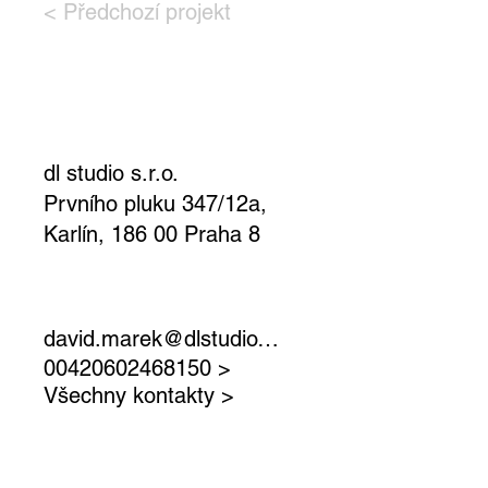
< Předchozí projekt
dl studio s.r.o.
Prvního pluku 347/12a,
Karlín, 186 00 Praha 8
david.marek@dlstudio.cz >
00420602468150 >
Všechny kontakty >