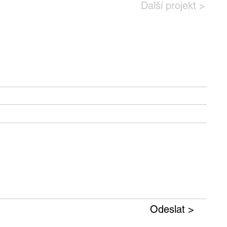
Další projekt >
Odeslat >