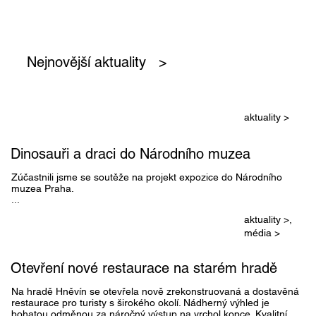
Nejnovější aktuality >
aktuality >
Dinosauři a draci do Národního muzea
Zúčastnili jsme se soutěže na projekt expozice do Národního
muzea Praha.
...
aktuality >,
média >
Otevření nové restaurace na starém hradě
Na hradě Hněvín se otevřela nově zrekonstruovaná a dostavěná
restaurace pro turisty s širokého okolí. Nádherný výhled je
bohatou odměnou za náročný výstup na vrchol kopce. Kvalitní