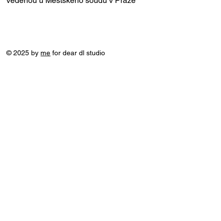
vedenou u Městského soudu v Praze
© 2025 by
me
for dear dl studio