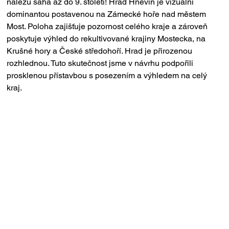
nálezů sahá až do 9. století! Hrad Hněvín je vizuální 
dominantou postavenou na Zámecké hoře nad městem 
Most. Poloha zajišťuje pozornost celého kraje a zároveň 
poskytuje výhled do rekultivované krajiny Mostecka, na 
Krušné hory a České středohoří. Hrad je přirozenou 
rozhlednou. Tuto skutečnost jsme v návrhu podpořili 
prosklenou přístavbou s posezením a výhledem na celý 
kraj. 